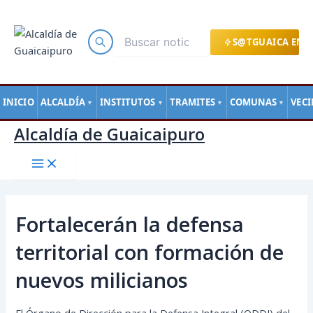
Main
Ir
Navegación
Menu
al
de
contenido
entradas
S@TGUAICA EN L
INICIO
ALCALDÍA
INSTITUTOS
TRAMITES
COMUNAS
VEC
▼
▼
▼
▼
Alcaldía de Guaicaipuro
Fortalecerán la defensa
territorial con formación de
nuevos milicianos
El Órgano de Dirección para la Defensa Integral (ODDI) del