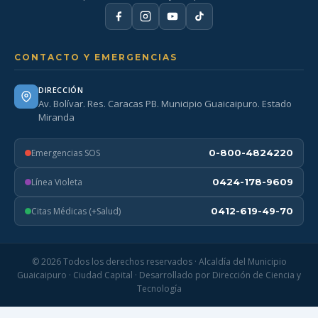
CONTACTO Y EMERGENCIAS
DIRECCIÓN
Av. Bolívar. Res. Caracas PB. Municipio Guaicaipuro. Estado
Miranda
Emergencias SOS
0-800-4824220
Línea Violeta
0424-178-9609
Citas Médicas (+Salud)
0412-619-49-70
© 2026 Todos los derechos reservados · Alcaldía del Municipio
Guaicaipuro · Ciudad Capital · Desarrollado por Dirección de Ciencia y
Tecnología