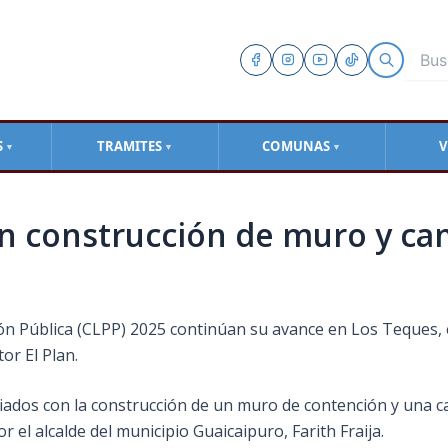
S
TRAMITES
COMUNAS
V
▼
▼
▼
en construcción de muro y cam
ción Pública (CLPP) 2025 continúan su avance en Los Teques
or El Plan.
iciados con la construcción de un muro de contención y una ca
r el alcalde del municipio Guaicaipuro, Farith Fraija.