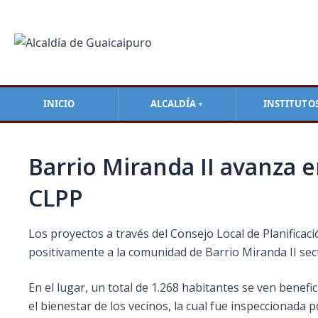
Ir
Navegación
al
de
contenido
entradas
INICIO
ALCALDÍA
INSTITUTO
▼
Barrio Miranda II avanza 
CLPP
Los proyectos a través del Consejo Local de Planifica
positivamente a la comunidad de Barrio Miranda II sect
En el lugar, un total de 1.268 habitantes se ven benef
el bienestar de los vecinos, la cual fue inspeccionada po