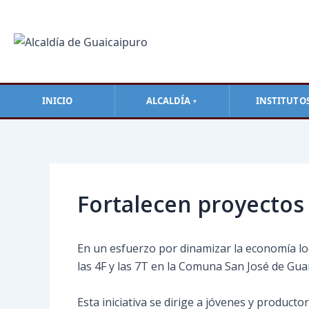
Ir
al
contenido
INICIO
ALCALDÍA
INSTITUTO
▼
Navegación
de
entradas
Fortalecen proyecto
En un esfuerzo por dinamizar la economía loc
las 4F y las 7T en la Comuna San José de Gua
Esta iniciativa se dirige a jóvenes y product