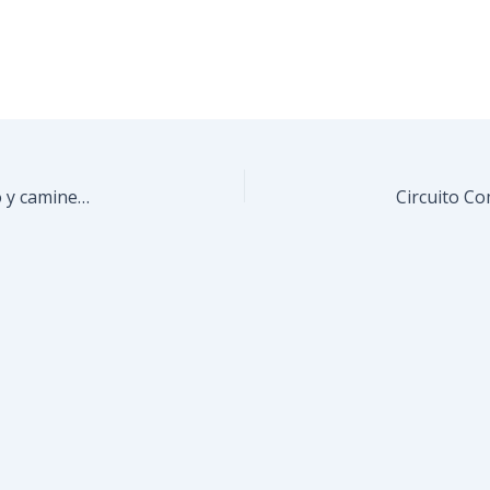
Barrio Miranda II avanza en construcción de muro y caminería gracias al CLPP