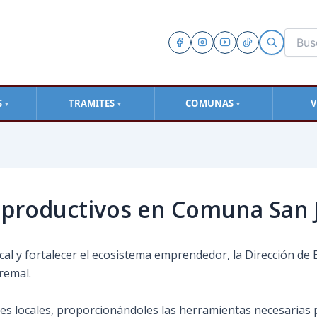
S
TRAMITES
COMUNAS
V
▼
▼
▼
s productivos en Comuna San
al y fortalecer el ecosistema emprendedor, la Dirección de 
remal.
ores locales, proporcionándoles las herramientas necesarias p