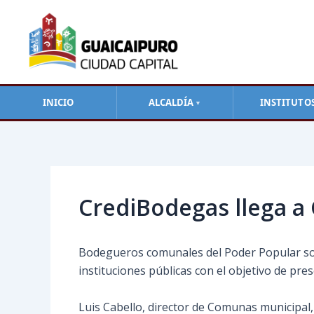
Ir
al
contenido
INICIO
ALCALDÍA
INSTITUTO
▼
Navegación
de
entradas
CrediBodegas llega a 
Bodegueros comunales del Poder Popular sos
instituciones públicas con el objetivo de pre
Luis Cabello, director de Comunas municipal,