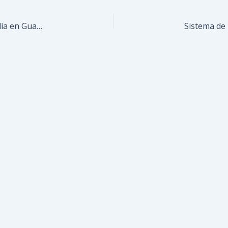
Reforzarán seguridad con tecnología de vanguardia en Guaicaipuro