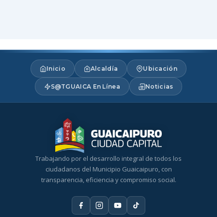
Inicio
Alcaldía
Ubicación
S@TGUAICA En Línea
Noticias
Trabajando por el desarrollo integral de todos los
ciudadanos del Municipio Guaicaipuro, con
transparencia, eficiencia y compromiso social.