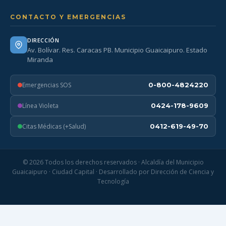
CONTACTO Y EMERGENCIAS
DIRECCIÓN
Av. Bolívar. Res. Caracas PB. Municipio Guaicaipuro. Estado
Miranda
Emergencias SOS
0-800-4824220
Línea Violeta
0424-178-9609
Citas Médicas (+Salud)
0412-619-49-70
© 2026 Todos los derechos reservados · Alcaldía del Municipio
Guaicaipuro · Ciudad Capital · Desarrollado por Dirección de Ciencia y
Tecnología