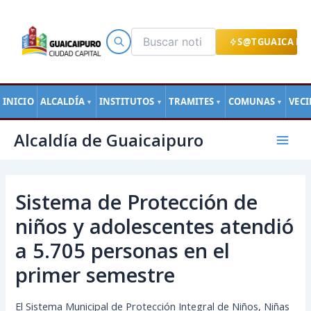
Ir
al
contenido
S@TGUAICA EN
INICIO
ALCALDÍA
INSTITUTOS
TRAMITES
COMUNAS
VEC
▼
▼
▼
▼
Navegación
Mai
Alcaldía de Guaicaipuro
de
Men
entradas
Sistema de Protección de
niños y adolescentes atendió
a 5.705 personas en el
primer semestre
El Sistema Municipal de Protección Integral de Niños, Niñas