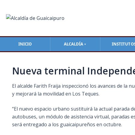
Ir
Navegación
al
de
contenido
entradas
INICIO
ALCALDÍA
INSTITUTO
▼
Nueva terminal Independen
El alcalde Farith Fraija inspeccionó los avances de la
y mejorará la movilidad en Los Teques.
“El nuevo espacio urbano sustituirá la actual parada d
autobuses, un módulo de asistencia virtual, paradas es
será entregado a los guaicaipureños en octubre.