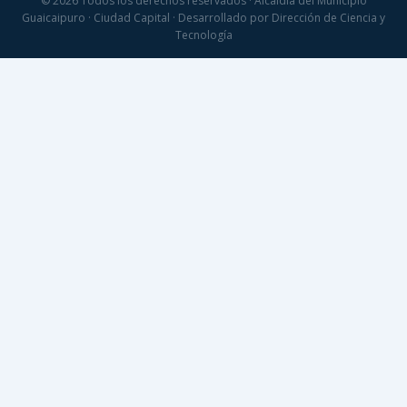
© 2026 Todos los derechos reservados · Alcaldía del Municipio
Guaicaipuro · Ciudad Capital · Desarrollado por Dirección de Ciencia y
Tecnología