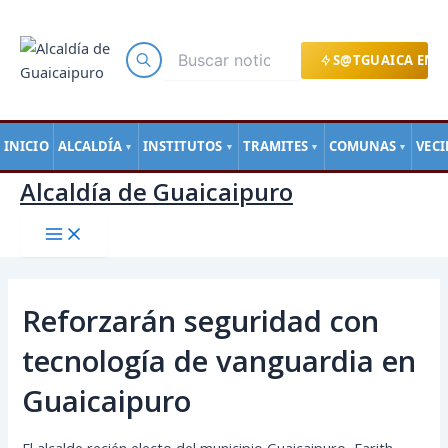
Main
Ir
Navegación
Menu
al
de
contenido
entradas
S@TGUAICA EN L
INICIO
ALCALDÍA
INSTITUTOS
TRAMITES
COMUNAS
VEC
▼
▼
▼
▼
Alcaldía de Guaicaipuro
Reforzarán seguridad con
tecnología de vanguardia en
Guaicaipuro
El alcalde recién electo del municipio Guaicaipuro, Farith