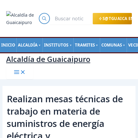
Main
Ir
Navegación
Menu
al
de
contenido
entradas
S@TGUAICA EN L
INICIO
ALCALDÍA
INSTITUTOS
TRAMITES
COMUNAS
VEC
▼
▼
▼
▼
Alcaldía de Guaicaipuro
Realizan mesas técnicas de
trabajo en materia de
suministros de energía
eléctrica y