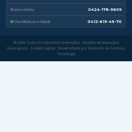
Línea Violeta
0424-178-9609
Citas Médicas (+Salud)
0412-619-49-70
© 2026 Todos los derechos reservados · Alcaldía del Municipio
Guaicaipuro · Ciudad Capital · Desarrollado por Dirección de Ciencia y
Tecnología