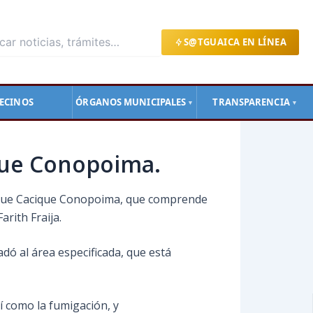
S@TGUAICA EN LÍNEA
ECINOS
ÓRGANOS MUNICIPALES
TRANSPARENCIA
▼
▼
rque Conopoima.
parque Cacique Conopoima, que comprende
arith Fraija.
adó al área especificada, que está
sí como la fumigación, y