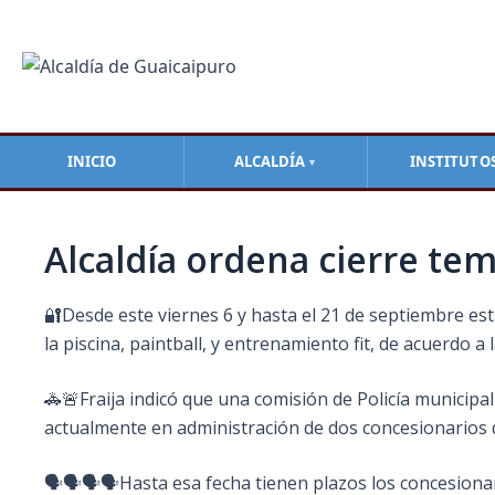
Ir
Navegación
al
de
contenido
entradas
INICIO
ALCALDÍA
INSTITUTO
▼
Alcaldía ordena cierre te
🔐Desde este viernes 6 y hasta el 21 de septiembre e
la piscina, paintball, y entrenamiento fit, de acuerdo a 
🚓🚨Fraija indicó que una comisión de Policía municipal
actualmente en administración de dos concesionarios q
🗣️🗣️🗣️🗣️Hasta esa fecha tienen plazos los concesion