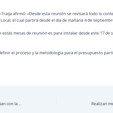
th Fraija afirmó: «Desde esta reunión se revisará todo lo con
Local, el cual partirá desde el día de mañana 4 de septiembre
de estás mesas de reunión es para instalar desde este 17 de 
efinir el proceso y la metodología para el presupuesto partic
Mas de 200 niños, niñas y adolescentes se benefician con la recuperación de cancha deportiva en Santa Eulalia.