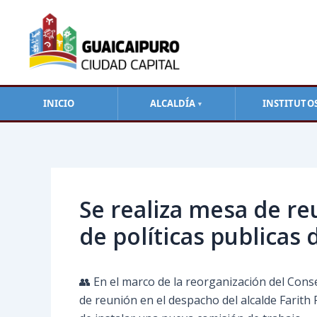
Ir
al
contenido
INICIO
ALCALDÍA
INSTITUTO
▼
Navegación
de
entradas
Se realiza mesa de reu
de políticas publicas 
👥 En el marco de la reorganización del Consej
de reunión en el despacho del alcalde Farith F