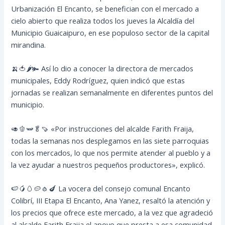
Urbanización El Encanto, se benefician con el mercado a
cielo abierto que realiza todos los jueves la Alcaldía del
Municipio Guaicaipuro, en ese populoso sector de la capital
mirandina.
🍌🍅🌶️🫚 Así lo dio a conocer la directora de mercados
municipales, Eddy Rodríguez, quien indicó que estas
jornadas se realizan semanalmente en diferentes puntos del
municipio.
🥑🫑🫛🥬🍠 «Por instrucciones del alcalde Farith Fraija,
todas la semanas nos desplegamos en las siete parroquias
con los mercados, lo que nos permite atender al pueblo y a
la vez ayudar a nuestros pequeños productores», explicó.
🍉🥭🥚🥔🧄🍆 La vocera del consejo comunal Encanto
Colibrí, III Etapa El Encanto, Ana Yanez, resaltó la atención y
los precios que ofrece este mercado, a la vez que agradeció
al alcalde Farith Fraija el apoyo que presta a esa comunidad.