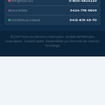
Emergencias SOS
0-800-4824220
Línea Violeta
0424-178-9609
Citas Médicas (+Salud)
0412-619-49-70
© 2026 Todos los derechos reservados · Alcaldía del Municipio
Guaicaipuro · Ciudad Capital · Desarrollado por Dirección de Ciencia y
Tecnología