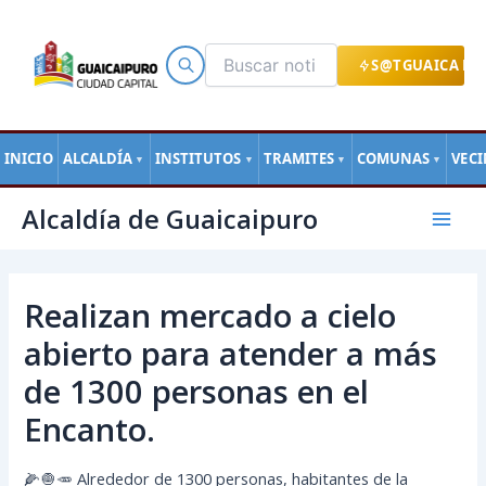
Ir
al
contenido
S@TGUAICA EN
INICIO
ALCALDÍA
INSTITUTOS
TRAMITES
COMUNAS
VEC
▼
▼
▼
▼
Navegación
Mai
Alcaldía de Guaicaipuro
de
Men
entradas
Realizan mercado a cielo
abierto para atender a más
de 1300 personas en el
Encanto.
🌽🧅🥕 Alrededor de 1300 personas, habitantes de la