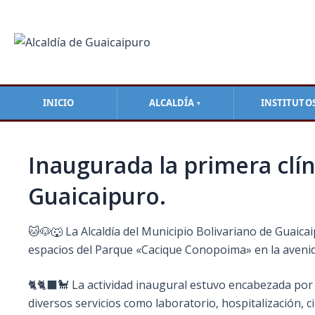
Ir
Navegación
al
de
contenido
entradas
INICIO
ALCALDÍA
INSTITUTO
▼
Inaugurada la primera clín
Guaicaipuro.
🐱🐶🐺 La Alcaldía del Municipio Bolivariano de Guaicai
espacios del Parque «Cacique Conopoima» en la aveni
🐈🐈‍⬛🐩 La actividad inaugural estuvo encabezada por e
diversos servicios como laboratorio, hospitalización, c