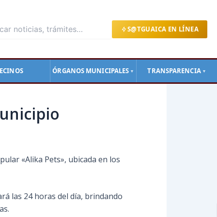
S@TGUAICA EN LÍNEA
ECINOS
ÓRGANOS MUNICIPALES
TRANSPARENCIA
▼
▼
unicipio
pular «Alika Pets», ubicada en los
ará las 24 horas del día, brindando
as.