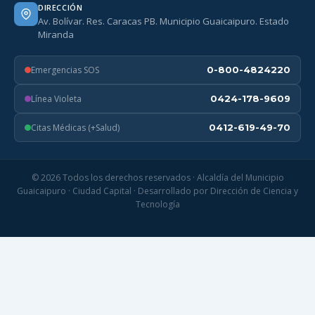
DIRECCIÓN
Av. Bolívar. Res. Caracas PB. Municipio Guaicaipuro. Estado
Miranda
Emergencias SOS
0-800-4824220
Línea Violeta
0424-178-9609
Citas Médicas (+Salud)
0412-619-49-70
© 2026 Todos los derechos reservados · Alcaldía del Municipio
Guaicaipuro · Ciudad Capital · Desarrollado por Dirección de Ciencia y
Tecnología