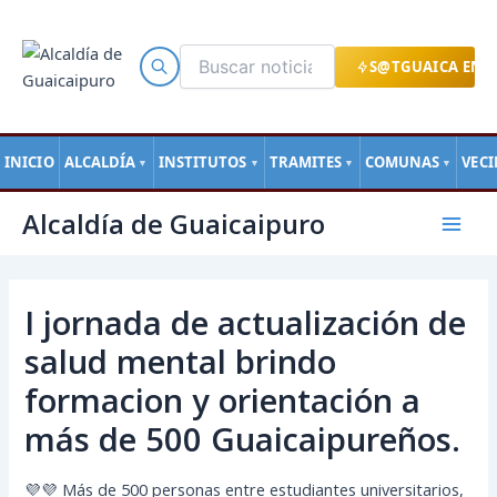
Ir
al
contenido
S@TGUAICA EN L
INICIO
ALCALDÍA
INSTITUTOS
TRAMITES
COMUNAS
VEC
▼
▼
▼
▼
Navegación
Mai
Alcaldía de Guaicaipuro
de
Men
entradas
I jornada de actualización de
salud mental brindo
formacion y orientación a
más de 500 Guaicaipureños.
💜💜 Más de 500 personas entre estudiantes universitarios,