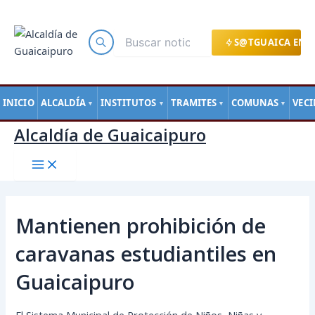
Main
Ir
Navegación
Menu
al
de
contenido
entradas
S@TGUAICA EN L
INICIO
ALCALDÍA
INSTITUTOS
TRAMITES
COMUNAS
VEC
▼
▼
▼
▼
Alcaldía de Guaicaipuro
Mantienen prohibición de
caravanas estudiantiles en
Guaicaipuro
El Sistema Municipal de Protección de Niños, Niñas y