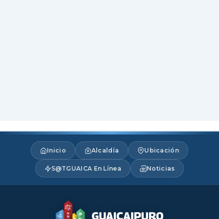
Inicio
Alcaldía
Ubicación
S@TGUAICA En Línea
Noticias