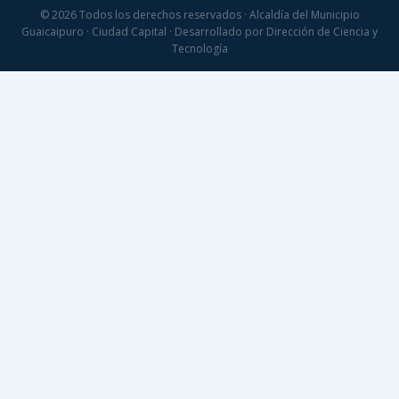
© 2026 Todos los derechos reservados · Alcaldía del Municipio
Guaicaipuro · Ciudad Capital · Desarrollado por Dirección de Ciencia y
Tecnología