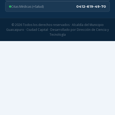
Citas Médicas (+Salud)
0412-619-49-70
© 2026 Todos los derechos reservados · Alcaldía del Municipio
Guaicaipuro · Ciudad Capital · Desarrollado por Dirección de Ciencia y
Tecnología