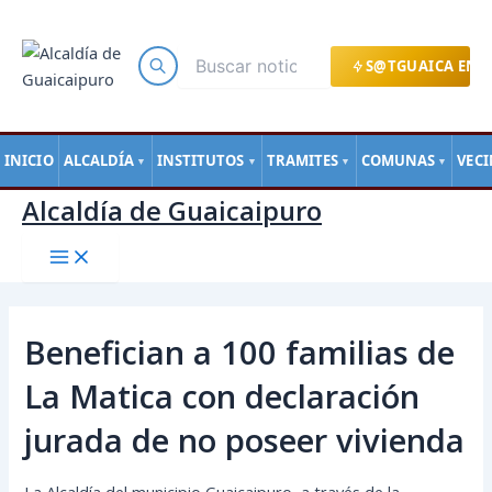
Main
Ir
Navegación
Menu
al
de
contenido
entradas
S@TGUAICA EN L
INICIO
ALCALDÍA
INSTITUTOS
TRAMITES
COMUNAS
VEC
▼
▼
▼
▼
Alcaldía de Guaicaipuro
Benefician a 100 familias de
La Matica con declaración
jurada de no poseer vivienda
La Alcaldía del municipio Guaicaipuro, a través de la