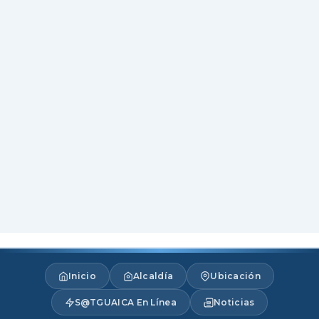
Inicio
Alcaldía
Ubicación
S@TGUAICA En Línea
Noticias