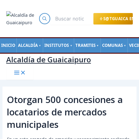
Main
Ir
Navegación
Menu
al
de
contenido
entradas
S@TGUAICA EN L
INICIO
ALCALDÍA
INSTITUTOS
TRAMITES
COMUNAS
VEC
▼
▼
▼
▼
Alcaldía de Guaicaipuro
Otorgan 500 concesiones a
locatarios de mercados
municipales
En un acto cargado de emoción y reconocimiento realizado