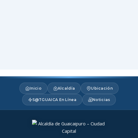
Inicio
Alcaldía
Ubicación
S@TGUAICA En Línea
Noticias