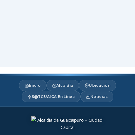
Inicio
Alcaldía
Ubicación
S@TGUAICA En Línea
Noticias