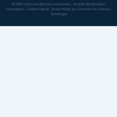
© 2026 Todos los derechos reservados · Alcaldía del Municipio
Guaicaipuro · Ciudad Capital · Desarrollado por Dirección de Ciencia y
Tecnología