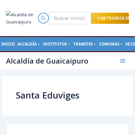
Ir
al
contenido
S@TGUAICA EN L
INICIO
ALCALDÍA
INSTITUTOS
TRAMITES
COMUNAS
VEC
▼
▼
▼
▼
Mai
Alcaldía de Guaicaipuro
Men
Santa Eduviges