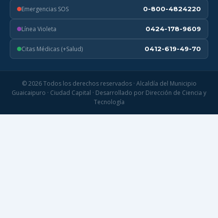
Emergencias SOS
0-800-4824220
Línea Violeta
0424-178-9609
Citas Médicas (+Salud)
0412-619-49-70
© 2026 Todos los derechos reservados · Alcaldía del Municipio
Guaicaipuro · Ciudad Capital · Desarrollado por Dirección de Ciencia y
Tecnología