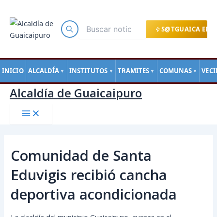
Main
Ir
Navegación
Menu
al
de
contenido
entradas
S@TGUAICA EN L
INICIO
ALCALDÍA
INSTITUTOS
TRAMITES
COMUNAS
VEC
▼
▼
▼
▼
Alcaldía de Guaicaipuro
Comunidad de Santa
Eduvigis recibió cancha
deportiva acondicionada
La alcaldía del municipio Guaicaipuro, avanza en el