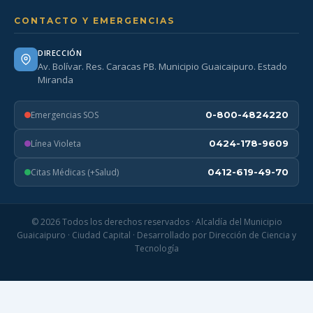
CONTACTO Y EMERGENCIAS
DIRECCIÓN
Av. Bolívar. Res. Caracas PB. Municipio Guaicaipuro. Estado
Miranda
Emergencias SOS
0-800-4824220
Línea Violeta
0424-178-9609
Citas Médicas (+Salud)
0412-619-49-70
© 2026 Todos los derechos reservados · Alcaldía del Municipio
Guaicaipuro · Ciudad Capital · Desarrollado por Dirección de Ciencia y
Tecnología