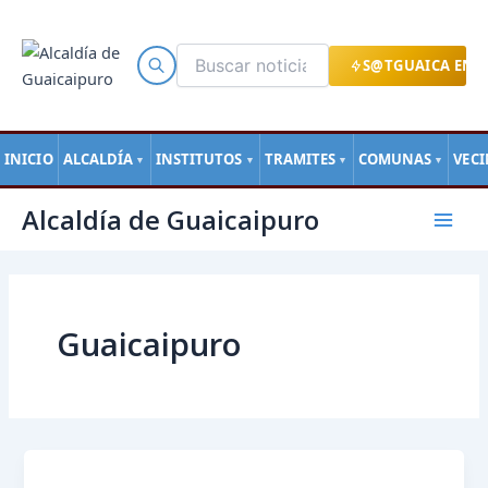
Ir
al
contenido
S@TGUAICA EN L
INICIO
ALCALDÍA
INSTITUTOS
TRAMITES
COMUNAS
VEC
▼
▼
▼
▼
Paginación
Mai
Alcaldía de Guaicaipuro
de
Men
entradas
Guaicaipuro