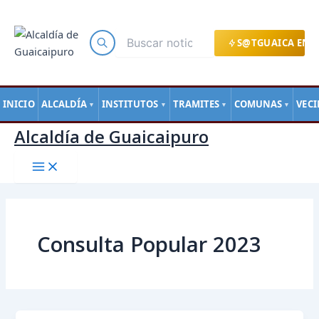
Main
Ir
Menu
al
contenido
S@TGUAICA EN L
INICIO
ALCALDÍA
INSTITUTOS
TRAMITES
COMUNAS
VEC
▼
▼
▼
▼
Alcaldía de Guaicaipuro
Consulta Popular 2023