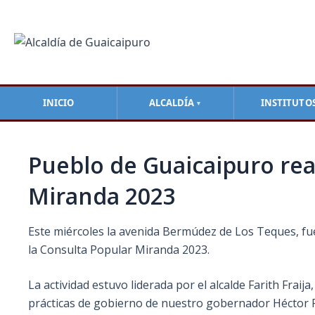
Ir
Navegación
al
de
contenido
entradas
INICIO
ALCALDÍA
INSTITUTO
▼
Pueblo de Guaicaipuro real
Miranda 2023
Este miércoles la avenida Bermúdez de Los Teques, fue
la Consulta Popular Miranda 2023.
La
actividad estuvo liderada por el alcalde Farith Frai
prácticas de gobierno de nuestro gobernador Héctor Ro