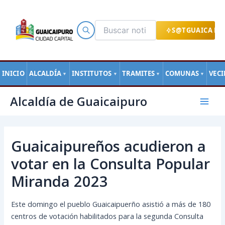
Ir
al
contenido
S@TGUAICA EN
INICIO
ALCALDÍA
INSTITUTOS
TRAMITES
COMUNAS
VEC
▼
▼
▼
▼
Navegación
Mai
Alcaldía de Guaicaipuro
de
Men
entradas
Guaicaipureños acudieron a
votar en la Consulta Popular
Miranda 2023
Este domingo el pueblo Guaicaipuerño asistió a más de 180
centros de votación habilitados para la segunda Consulta