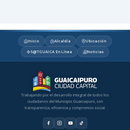
Inicio
Alcaldía
Ubicación
S@TGUAICA En Línea
Noticias
Trabajando por el desarrollo integral de todos los
ciudadanos del Municipio Guaicaipuro, con
transparencia, eficiencia y compromiso social.