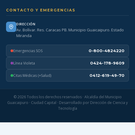
CONTACTO Y EMERGENCIAS
DIRECCIÓN
Av. Bolívar. Res. Caracas PB. Municipio Guaicaipuro. Estado
Miranda
Emergencias SOS
0-800-4824220
Línea Violeta
0424-178-9609
Citas Médicas (+Salud)
0412-619-49-70
© 2026 Todos los derechos reservados · Alcaldía del Municipio
Guaicaipuro · Ciudad Capital · Desarrollado por Dirección de Ciencia y
Tecnología