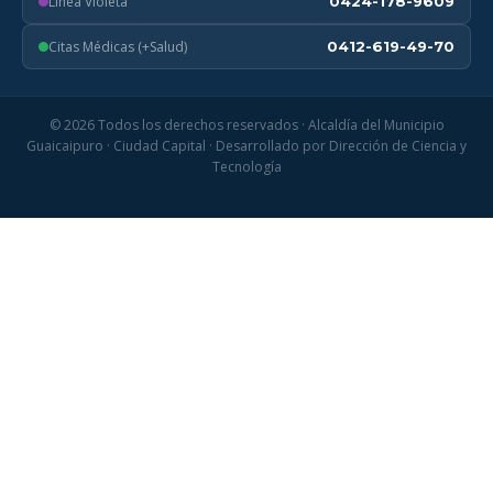
Línea Violeta
0424-178-9609
Citas Médicas (+Salud)
0412-619-49-70
© 2026 Todos los derechos reservados · Alcaldía del Municipio
Guaicaipuro · Ciudad Capital · Desarrollado por Dirección de Ciencia y
Tecnología