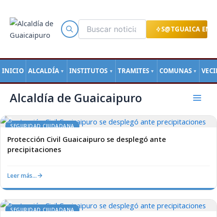
Ir
al
contenido
S@TGUAICA EN L
INICIO
ALCALDÍA
INSTITUTOS
TRAMITES
COMUNAS
VEC
▼
▼
▼
▼
Mai
Alcaldía de Guaicaipuro
Men
SEGURIDAD CIUDADANA
Protección Civil Guaicaipuro se desplegó ante
precipitaciones
Leer más…
SEGURIDAD CIUDADANA