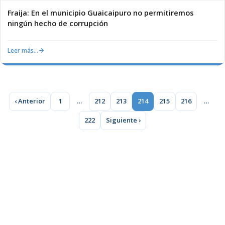
Fraija: En el municipio Guaicaipuro no permitiremos
ningún hecho de corrupción
Leer más…
‹ Anterior
1
…
212
213
214
215
216
…
222
Siguiente ›