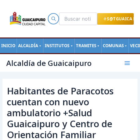
Ir
al
contenido
S@TGUAICA EN
INICIO
ALCALDÍA
INSTITUTOS
TRAMITES
COMUNAS
VEC
▼
▼
▼
▼
Navegación
Mai
Alcaldía de Guaicaipuro
de
Men
entradas
Habitantes de Paracotos
cuentan con nuevo
ambulatorio +Salud
Guaicaipuro y Centro de
Orientación Familiar