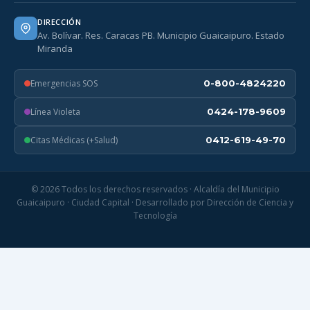
DIRECCIÓN
Av. Bolívar. Res. Caracas PB. Municipio Guaicaipuro. Estado
Miranda
Emergencias SOS
0-800-4824220
Línea Violeta
0424-178-9609
Citas Médicas (+Salud)
0412-619-49-70
© 2026 Todos los derechos reservados · Alcaldía del Municipio
Guaicaipuro · Ciudad Capital · Desarrollado por Dirección de Ciencia y
Tecnología