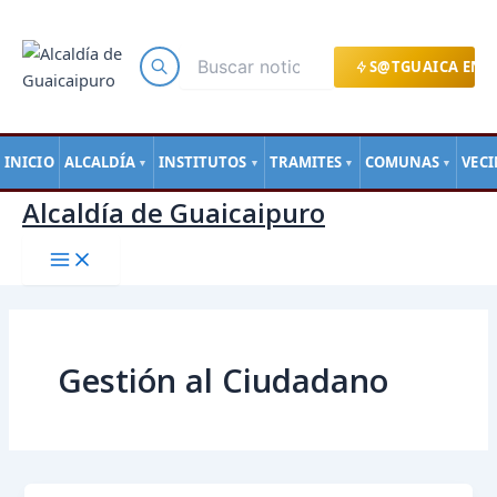
Main
Ir
Paginación
Menu
al
de
contenido
entradas
S@TGUAICA EN L
INICIO
ALCALDÍA
INSTITUTOS
TRAMITES
COMUNAS
VEC
▼
▼
▼
▼
Alcaldía de Guaicaipuro
Gestión al Ciudadano