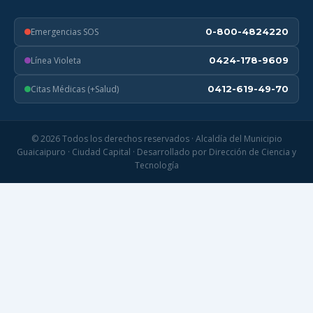
Emergencias SOS
0-800-4824220
Línea Violeta
0424-178-9609
Citas Médicas (+Salud)
0412-619-49-70
© 2026 Todos los derechos reservados · Alcaldía del Municipio
Guaicaipuro · Ciudad Capital · Desarrollado por Dirección de Ciencia y
Tecnología