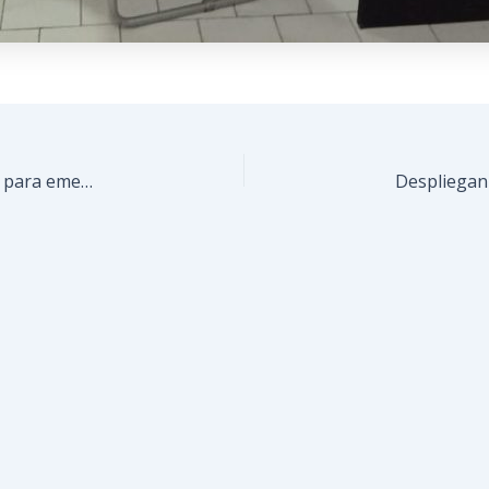
Implementan «Semáforo de Atención Psicológica» para emergencias en Guaicaipuro