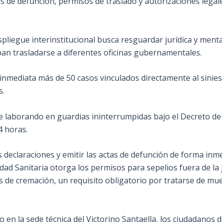
tas de defunción, permisos de traslado y autorizaciones lega
pliegue interinstitucional busca resguardar jurídica y men
ban trasladarse a diferentes oficinas gubernamentales.
nmediata más de 50 casos vinculados directamente al siniest
s.
ne laborando en guardias ininterrumpidas bajo el Decreto d
4 horas.
as declaraciones y emitir las actas de defunción de forma inme
dad Sanitaria otorga los permisos para sepelios fuera de la j
os de cremación, un requisito obligatorio por tratarse de mu
o en la sede técnica del Victorino Santaella, los ciudadanos 