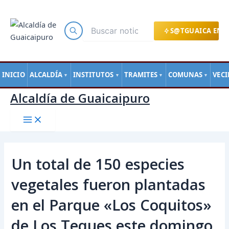
Main
Ir
Navegación
Menu
al
de
contenido
entradas
S@TGUAICA EN L
INICIO
ALCALDÍA
INSTITUTOS
TRAMITES
COMUNAS
VEC
▼
▼
▼
▼
Alcaldía de Guaicaipuro
Un total de 150 especies
vegetales fueron plantadas
en el Parque «Los Coquitos»
de Los Teques este domingo