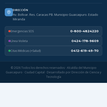
DIRECCIÓN
Av. Bolívar. Res. Caracas PB. Municipio Guaicaipuro. Estado
Miranda
Emergencias SOS
0-800-4824220
Línea Violeta
0424-178-9609
Citas Médicas (+Salud)
0412-619-49-70
© 2026 Todos los derechos reservados · Alcaldía del Municipio
Guaicaipuro · Ciudad Capital · Desarrollado por Dirección de Ciencia y
Tecnología