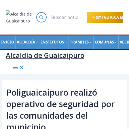
Main
Ir
Navegación
Menu
al
de
contenido
entradas
S@TGUAICA EN L
INICIO
ALCALDÍA
INSTITUTOS
TRAMITES
COMUNAS
VEC
▼
▼
▼
▼
Alcaldía de Guaicaipuro
Poliguaicaipuro realizó
operativo de seguridad por
las comunidades del
municipio