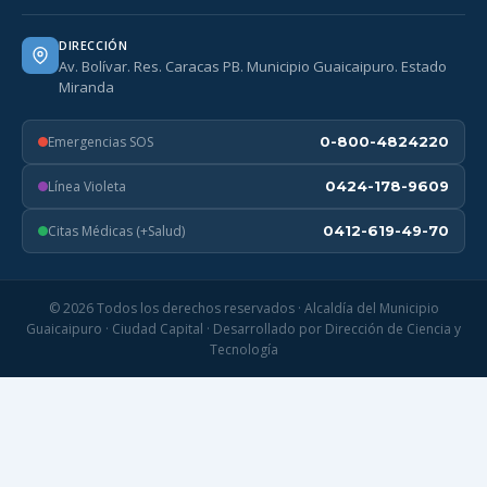
DIRECCIÓN
Av. Bolívar. Res. Caracas PB. Municipio Guaicaipuro. Estado
Miranda
Emergencias SOS
0-800-4824220
Línea Violeta
0424-178-9609
Citas Médicas (+Salud)
0412-619-49-70
© 2026 Todos los derechos reservados · Alcaldía del Municipio
Guaicaipuro · Ciudad Capital · Desarrollado por Dirección de Ciencia y
Tecnología