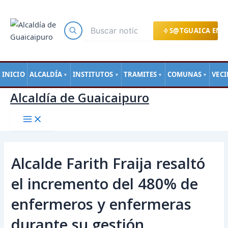
Main
Ir
Navegación
Menu
al
de
contenido
entradas
S@TGUAICA EN L
INICIO
ALCALDÍA
INSTITUTOS
TRAMITES
COMUNAS
VEC
▼
▼
▼
▼
Alcaldía de Guaicaipuro
Alcalde Farith Fraija resaltó
el incremento del 480% de
enfermeros y enfermeras
durante su gestión