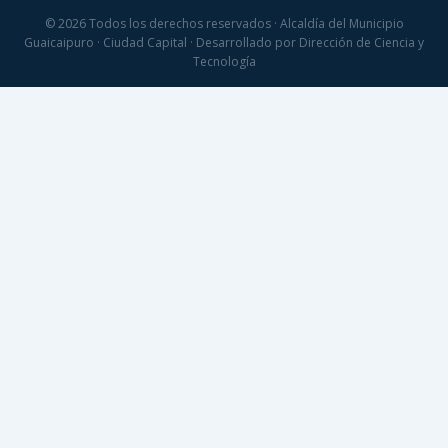
© 2026 Todos los derechos reservados · Alcaldía del Municipio
Guaicaipuro · Ciudad Capital · Desarrollado por Dirección de Ciencia y
Tecnología