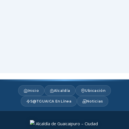
Inicio
Alcaldía
Ubicación
S@TGUAICA En Línea
Noticias