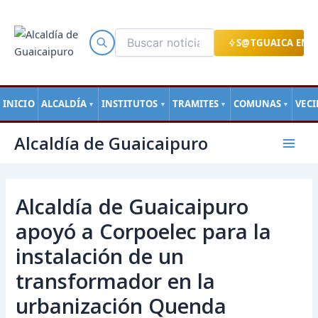
Ir
al
contenido
S@TGUAICA EN L
INICIO
ALCALDÍA
INSTITUTOS
TRAMITES
COMUNAS
VEC
▼
▼
▼
▼
Navegación
Mai
Alcaldía de Guaicaipuro
de
Men
entradas
Alcaldía de Guaicaipuro
apoyó a Corpoelec para la
instalación de un
transformador en la
urbanización Quenda