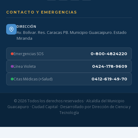
CONTACTO Y EMERGENCIAS
DIRECCIÓN
Av. Bolívar. Res. Caracas PB. Municipio Guaicaipuro. Estado
Miranda
Emergencias SOS
0-800-4824220
Línea Violeta
0424-178-9609
Citas Médicas (+Salud)
0412-619-49-70
© 2026 Todos los derechos reservados · Alcaldía del Municipio
Guaicaipuro · Ciudad Capital · Desarrollado por Dirección de Ciencia y
Tecnología