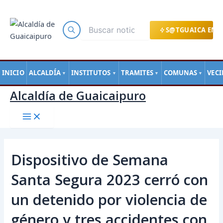
Main
Ir
Navegación
Menu
al
de
contenido
entradas
S@TGUAICA EN L
INICIO
ALCALDÍA
INSTITUTOS
TRAMITES
COMUNAS
VEC
▼
▼
▼
▼
Alcaldía de Guaicaipuro
Dispositivo de Semana
Santa Segura 2023 cerró con
un detenido por violencia de
género y tres accidentes con