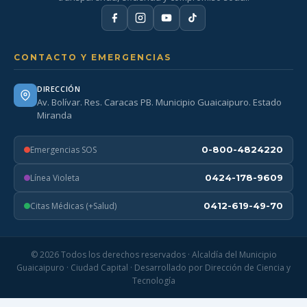
CONTACTO Y EMERGENCIAS
DIRECCIÓN
Av. Bolívar. Res. Caracas PB. Municipio Guaicaipuro. Estado
Miranda
Emergencias SOS
0-800-4824220
Línea Violeta
0424-178-9609
Citas Médicas (+Salud)
0412-619-49-70
© 2026 Todos los derechos reservados · Alcaldía del Municipio
Guaicaipuro · Ciudad Capital · Desarrollado por Dirección de Ciencia y
Tecnología