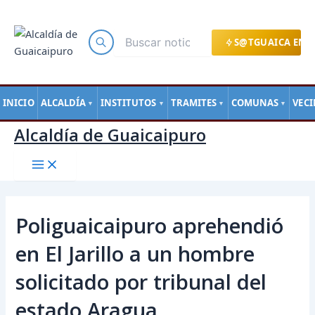
Main
Ir
Navegación
Menu
al
de
contenido
entradas
S@TGUAICA EN L
INICIO
ALCALDÍA
INSTITUTOS
TRAMITES
COMUNAS
VEC
▼
▼
▼
▼
Alcaldía de Guaicaipuro
Poliguaicaipuro aprehendió
en El Jarillo a un hombre
solicitado por tribunal del
estado Aragua