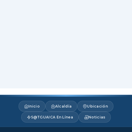
Inicio
Alcaldía
Ubicación
S@TGUAICA En Línea
Noticias