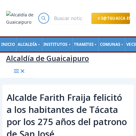
Main
Ir
Navegación
Menu
al
de
contenido
entradas
S@TGUAICA EN L
INICIO
ALCALDÍA
INSTITUTOS
TRAMITES
COMUNAS
VEC
▼
▼
▼
▼
Alcaldía de Guaicaipuro
Alcalde Farith Fraija felicitó
a los habitantes de Tácata
por los 275 años del patrono
de San José