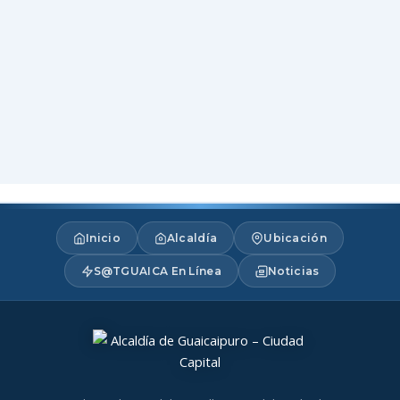
Inicio
Alcaldía
Ubicación
S@TGUAICA En Línea
Noticias