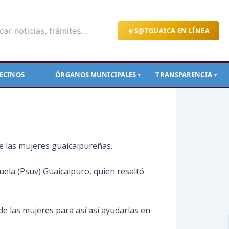
S@TGUAICA EN LÍNEA
ECINOS
ÓRGANOS MUNICIPALES
TRANSPARENCIA
▼
▼
de las mujeres guaicaipureñas.
uela (Psuv) Guaicaipuro, quien resaltó
e las mujeres para así así ayudarlas en