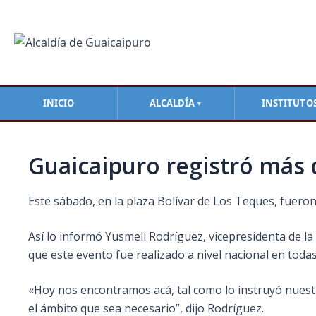
Ir
Navegación
al
de
contenido
entradas
INICIO
ALCALDÍA
INSTITUTO
▼
Guaicaipuro registró más 
Este sábado, en la plaza Bolívar de Los Teques, fuero
Así lo informó Yusmeli Rodríguez, vicepresidenta de la
que este evento fue realizado a nivel nacional en todas
«Hoy
nos encontramos acá, tal como lo instruyó nuest
el ámbito que sea necesario”, dijo Rodríguez.