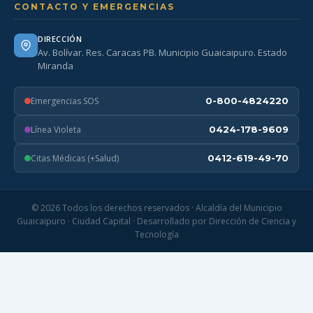
CONTACTO Y EMERGENCIAS
DIRECCIÓN
Av. Bolívar. Res. Caracas PB. Municipio Guaicaipuro. Estado
Miranda
Emergencias SOS
0-800-4824220
Línea Violeta
0424-178-9609
Citas Médicas (+Salud)
0412-619-49-70
© 2026 Todos los derechos reservados · Alcaldía del Municipio
Guaicaipuro · Ciudad Capital · Desarrollado por Dirección de Ciencia y
Tecnología