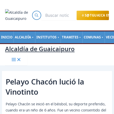
Main
Ir
Navegación
Menu
al
de
contenido
entradas
S@TGUAICA EN L
INICIO
ALCALDÍA
INSTITUTOS
TRAMITES
COMUNAS
VEC
▼
▼
▼
▼
Alcaldía de Guaicaipuro
Pelayo Chacón lució la
Vinotinto
Pelayo Chacón se inició en el béisbol, su deporte preferido,
cuando era un niño de 6 años. Fue un vecino consentido del