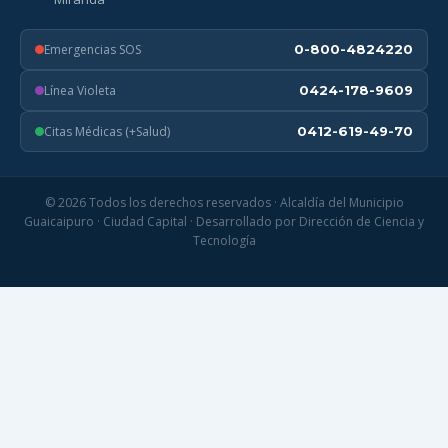
Emergencias SOS
0-800-4824220
Línea Violeta
0424-178-9609
Citas Médicas (+Salud)
0412-619-49-70
© 2026 Todos los derechos reservados · Alcaldía del Municipio
Guaicaipuro · Ciudad Capital · Desarrollado por Dirección de Ciencia y
Tecnología