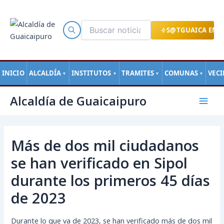
Ir
al
contenido
S@TGUAICA EN L
INICIO
ALCALDÍA
INSTITUTOS
TRAMITES
COMUNAS
VEC
▼
▼
▼
▼
Navegación
Mai
Alcaldía de Guaicaipuro
de
Men
entradas
Más de dos mil ciudadanos
se han verificado en Sipol
durante los primeros 45 días
de 2023
Durante lo que va de 2023, se han verificado más de dos mil