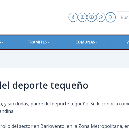
S
TRAMITES
COMUNAS
V
▼
▼
▼
del deporte tequeño
 y sin dudas, padre del deporte tequeño. Se le conocía com
andina.
ollo del sector en Barlovento, en la Zona Metropolitana, en