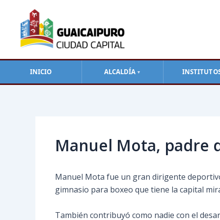
Ir
al
contenido
INICIO
ALCALDÍA
INSTITUTO
▼
Navegación
de
entradas
Manuel Mota, padre 
Manuel Mota fue un gran dirigente deportivo,
gimnasio para boxeo que tiene la capital mir
También contribuyó como nadie con el desarr