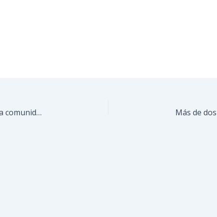
Alcalde Farith Fraija visitó Casa de los Abuelos de la comunidad El Vigía