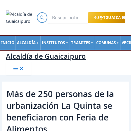
Main
Ir
Navegación
Menu
al
de
contenido
entradas
S@TGUAICA EN L
INICIO
ALCALDÍA
INSTITUTOS
TRAMITES
COMUNAS
VEC
▼
▼
▼
▼
Alcaldía de Guaicaipuro
Más de 250 personas de la
urbanización La Quinta se
beneficiaron con Feria de
Alimentos