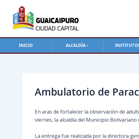
Ir
al
contenido
INICIO
ALCALDÍA
INSTITUTO
▼
Navegación
de
entradas
Ambulatorio de Parac
En aras de fortalecer la observación de adul
viernes, la alcaldía del Municipio Bolivarian
La entrega fue realizada por la directora gen