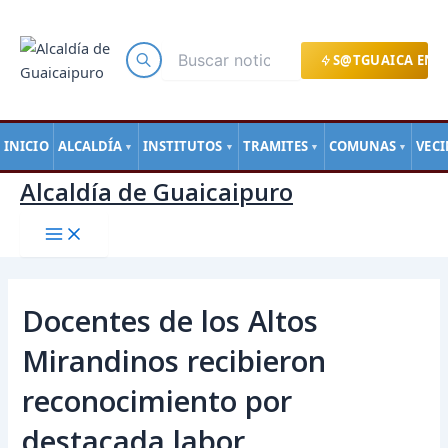
Main
Ir
Navegación
Menu
al
de
contenido
entradas
S@TGUAICA EN L
INICIO
ALCALDÍA
INSTITUTOS
TRAMITES
COMUNAS
VEC
▼
▼
▼
▼
Alcaldía de Guaicaipuro
Docentes de los Altos
Mirandinos recibieron
reconocimiento por
destacada labor