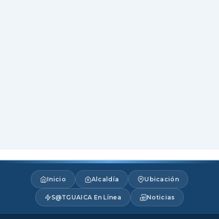
Inicio
Alcaldía
Ubicación
S@TGUAICA En Línea
Noticias