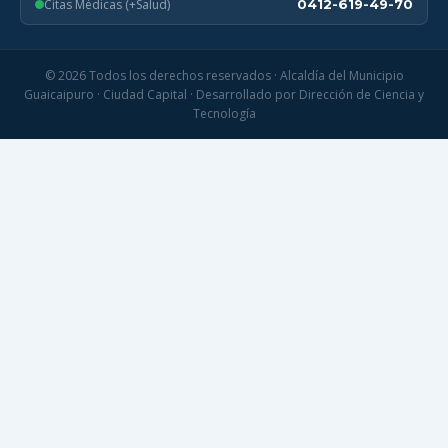
Citas Médicas (+Salud)
0412-619-49-70
© 2026 Todos los derechos reservados · Alcaldía del Municipio
Guaicaipuro · Ciudad Capital · Desarrollado por Dirección de Ciencia y
Tecnología