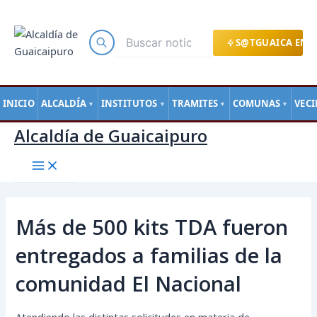
Main
Ir
Navegación
Menu
al
de
contenido
entradas
S@TGUAICA EN L
INICIO
ALCALDÍA
INSTITUTOS
TRAMITES
COMUNAS
VEC
▼
▼
▼
▼
Alcaldía de Guaicaipuro
Más de 500 kits TDA fueron
entregados a familias de la
comunidad El Nacional
Atendiendo las distintas solicitudes en materia de