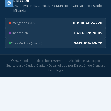
DIRECCIÓN
Av. Bolívar. Res. Caracas PB. Municipio Guaicaipuro. Estado
Miranda
Emergencias SOS
0-800-4824220
Línea Violeta
0424-178-9609
Citas Médicas (+Salud)
0412-619-49-70
© 2026 Todos los derechos reservados · Alcaldía del Municipio
Guaicaipuro · Ciudad Capital · Desarrollado por Dirección de Ciencia y
Tecnología