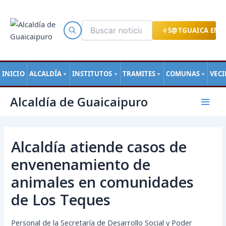
Ir
al
contenido
S@TGUAICA EN L
INICIO
ALCALDÍA
INSTITUTOS
TRAMITES
COMUNAS
VEC
▼
▼
▼
▼
Navegación
Mai
Alcaldía de Guaicaipuro
de
Men
entradas
Alcaldía atiende casos de
envenenamiento de
animales en comunidades
de Los Teques
Personal de la Secretaría de Desarrollo Social y Poder