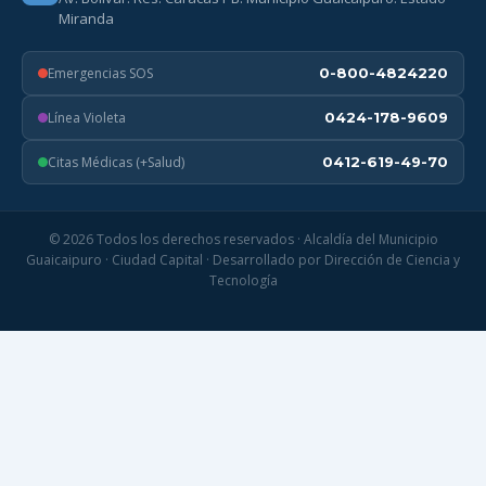
Miranda
Emergencias SOS
0-800-4824220
Línea Violeta
0424-178-9609
Citas Médicas (+Salud)
0412-619-49-70
© 2026 Todos los derechos reservados · Alcaldía del Municipio
Guaicaipuro · Ciudad Capital · Desarrollado por Dirección de Ciencia y
Tecnología