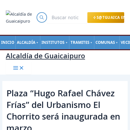
Main
Ir
Navegación
Menu
al
de
contenido
entradas
S@TGUAICA EN L
INICIO
ALCALDÍA
INSTITUTOS
TRAMITES
COMUNAS
VEC
▼
▼
▼
▼
Alcaldía de Guaicaipuro
Plaza “Hugo Rafael Chávez
Frías” del Urbanismo El
Chorrito será inaugurada en
marzo