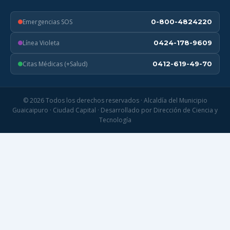
Emergencias SOS
0-800-4824220
Línea Violeta
0424-178-9609
Citas Médicas (+Salud)
0412-619-49-70
© 2026 Todos los derechos reservados · Alcaldía del Municipio
Guaicaipuro · Ciudad Capital · Desarrollado por Dirección de Ciencia y
Tecnología