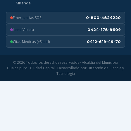
Miranda
Emergencias SOS
0-800-4824220
Línea Violeta
0424-178-9609
Citas Médicas (+Salud)
0412-619-49-70
© 2026 Todos los derechos reservados · Alcaldía del Municipio
Guaicaipuro · Ciudad Capital · Desarrollado por Dirección de Ciencia y
Tecnología