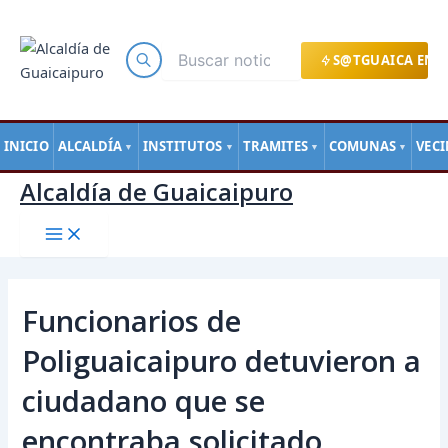
Main
Ir
Navegación
Menu
al
de
contenido
entradas
S@TGUAICA EN L
INICIO
ALCALDÍA
INSTITUTOS
TRAMITES
COMUNAS
VEC
▼
▼
▼
▼
Alcaldía de Guaicaipuro
Funcionarios de
Poliguaicaipuro detuvieron a
ciudadano que se
encontraba solicitado