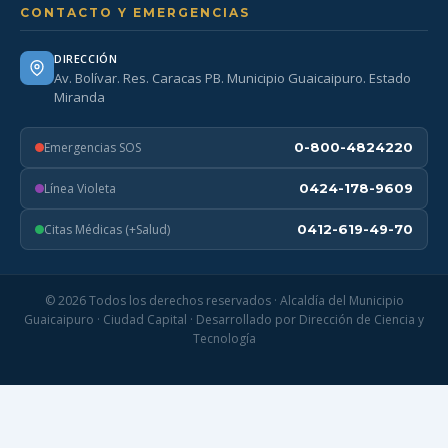
CONTACTO Y EMERGENCIAS
DIRECCIÓN
Av. Bolívar. Res. Caracas PB. Municipio Guaicaipuro. Estado
Miranda
Emergencias SOS
0-800-4824220
Línea Violeta
0424-178-9609
Citas Médicas (+Salud)
0412-619-49-70
© 2026 Todos los derechos reservados · Alcaldía del Municipio
Guaicaipuro · Ciudad Capital · Desarrollado por Dirección de Ciencia y
Tecnología