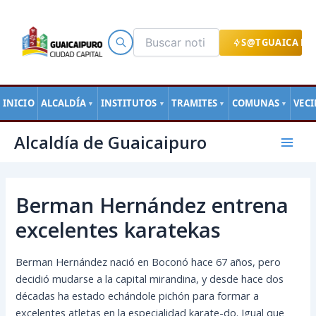
Ir
al
contenido
S@TGUAICA EN
INICIO
ALCALDÍA
INSTITUTOS
TRAMITES
COMUNAS
VEC
▼
▼
▼
▼
Navegación
Mai
Alcaldía de Guaicaipuro
de
Men
entradas
Berman Hernández entrena
excelentes karatekas
Berman Hernández nació en Boconó hace 67 años, pero
decidió mudarse a la capital mirandina, y desde hace dos
décadas ha estado echándole pichón para formar a
excelentes atletas en la especialidad karate-do. Igual que