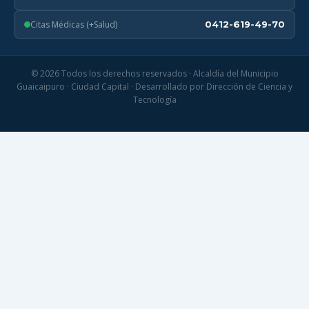
Citas Médicas (+Salud)
0412-619-49-70
© 2026 Todos los derechos reservados · Alcaldía del Municipio
Guaicaipuro · Ciudad Capital · Desarrollado por Dirección de Ciencia y
Tecnología