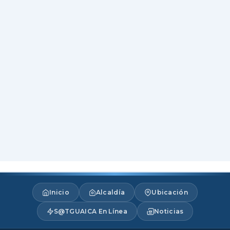
Inicio
Alcaldía
Ubicación
S@TGUAICA En Línea
Noticias