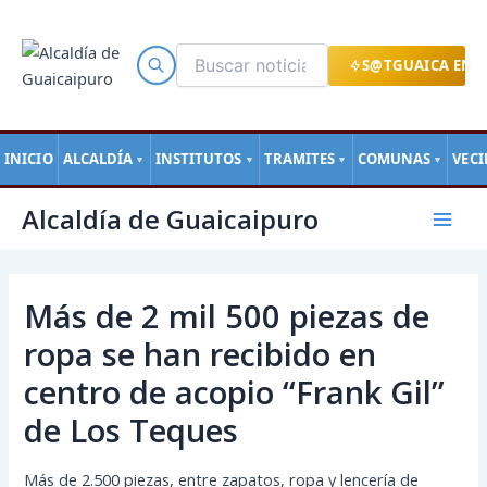
Ir
al
contenido
S@TGUAICA EN L
INICIO
ALCALDÍA
INSTITUTOS
TRAMITES
COMUNAS
VEC
▼
▼
▼
▼
Navegación
Mai
Alcaldía de Guaicaipuro
de
Men
entradas
Más de 2 mil 500 piezas de
ropa se han recibido en
centro de acopio “Frank Gil”
de Los Teques
Más de 2.500 piezas, entre zapatos, ropa y lencería de