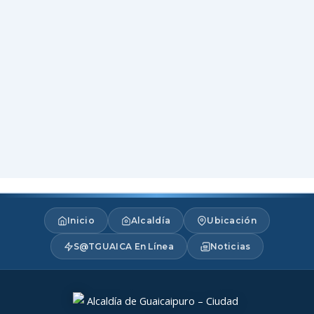
Inicio
Alcaldía
Ubicación
S@TGUAICA En Línea
Noticias