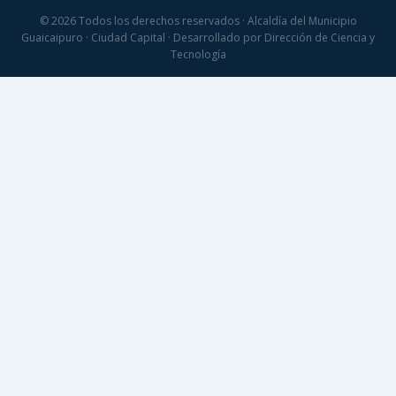
© 2026 Todos los derechos reservados · Alcaldía del Municipio
Guaicaipuro · Ciudad Capital · Desarrollado por Dirección de Ciencia y
Tecnología