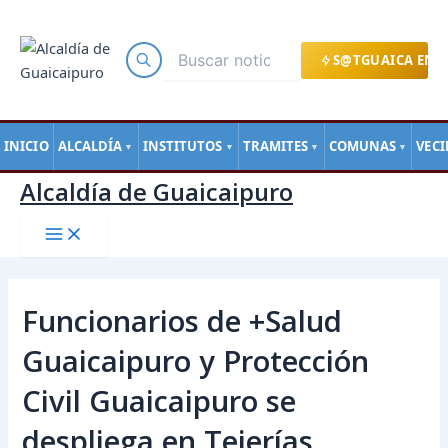
Main
Ir
Navegación
Menu
al
de
contenido
entradas
S@TGUAICA EN L
INICIO
ALCALDÍA
INSTITUTOS
TRAMITES
COMUNAS
VEC
▼
▼
▼
▼
Alcaldía de Guaicaipuro
Funcionarios de +Salud
Guaicaipuro y Protección
Civil Guaicaipuro se
despliega en Tejerías