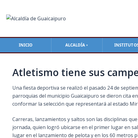
Ir
Navegación
al
de
contenido
entradas
INICIO
ALCALDÍA
INSTITUTO
▼
Atletismo tiene sus camp
Una fiesta deportiva se realizó el pasado 24 de septiem
parroquias del municipio Guaicaipuro se dieron cita en 
conformar la selección que representará al estado M
Carreras, lanzamientos y saltos son las disciplinas qu
jornada, quien logró ubicarse en el primer lugar en s
lugar en el lanzamiento de pelota y en los 60 metros pl