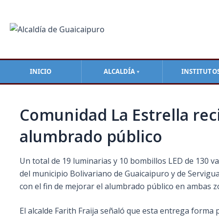
Ir
Navegación
al
de
contenido
entradas
INICIO
ALCALDÍA
INSTITUTO
▼
Comunidad La Estrella rec
alumbrado público
Un total de 19 luminarias y 10 bombillos LED de 130 va
del municipio Bolivariano de Guaicaipuro y de Servigua
con el fin de mejorar el alumbrado público en ambas z
El
alcalde Farith Fraija señaló que esta entrega forma 