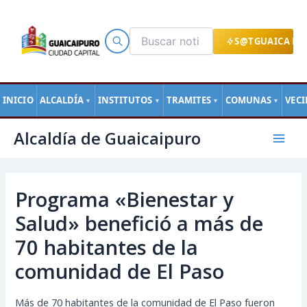
Ir
al
contenido
S@TGUAICA EN
INICIO
ALCALDÍA
INSTITUTOS
TRAMITES
COMUNAS
VEC
▼
▼
▼
▼
Navegación
Mai
Alcaldía de Guaicaipuro
de
Men
entradas
Programa «Bienestar y
Salud» benefició a más de
70 habitantes de la
comunidad de El Paso
Más de 70 habitantes de la comunidad de El Paso fueron