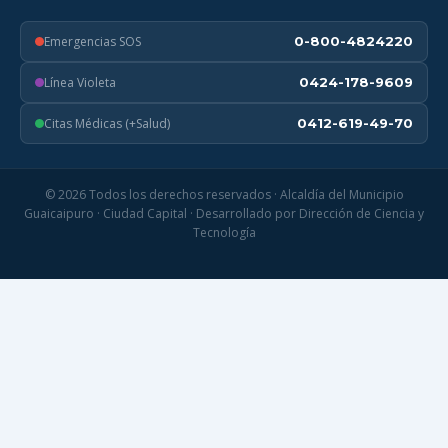
Emergencias SOS
0-800-4824220
Línea Violeta
0424-178-9609
Citas Médicas (+Salud)
0412-619-49-70
© 2026 Todos los derechos reservados · Alcaldía del Municipio
Guaicaipuro · Ciudad Capital · Desarrollado por Dirección de Ciencia y
Tecnología